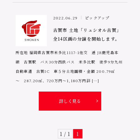
2022.06.29
ピックアップ
古賀市 土地「リュシオル古賀」
全14区画の分譲を開始します。
所在地 福岡県古賀市米多比1117-1他交 通 JR鹿児島本
線 古賀駅 バス30分西鉄バス 米多比駅 徒歩9分九州
自動車道 古賀IC 車５分土地面積・金額 200.79㎡
〜 287.20㎡、720万円〜1,180万円詳 […]
詳しく見る
1 / 1
1